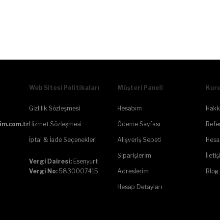
Web Sitesi Politikaları
Müşteri Paneli
Kur
Gizlilik Sözleşmesi
Hesabım
Hakk
im.com.tr
Hizmet Sözleşmesi
Ödeme Sayfası
Refe
İptal & İade Seçenekleri
Alışveriş Sepeti
Hesa
Siparişlerim
İleti
Vergi Dairesi:
Esenyurt
Adreslerim
Blog
Vergi No:
5830007415
Hesap Detayları