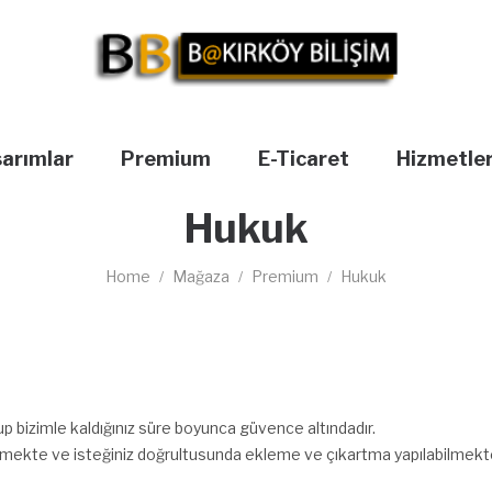
sarımlar
Premium
E-Ticaret
Hizmetle
Hukuk
Home
Mağaza
Premium
Hukuk
/
/
/
p bizimle kaldığınız süre boyunca güvence altındadır.
rilmekte ve isteğiniz doğrultusunda ekleme ve çıkartma yapılabilmekte