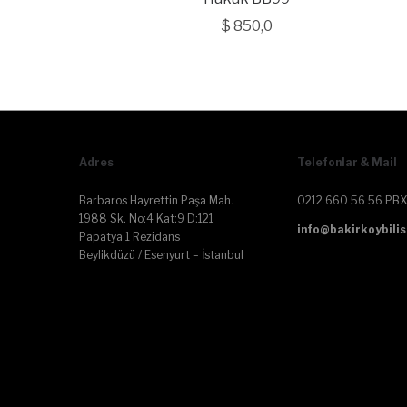
$
850,0
Adres
Telefonlar & Mail
Barbaros Hayrettin Paşa Mah.
0212 660 56 56 PBX
1988 Sk. No:4 Kat:9 D:121
info@bakirkoybilis
Papatya 1 Rezidans
Beylikdüzü / Esenyurt – İstanbul