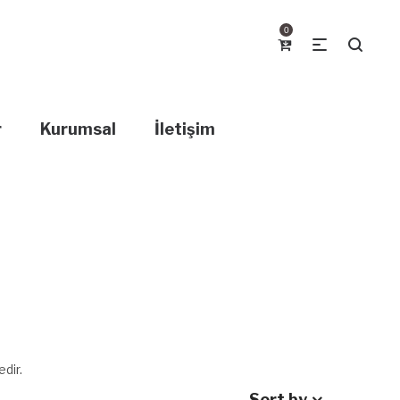
0
r
Kurumsal
İletişim
dir.
Sort by