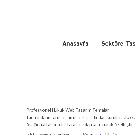
Anasayfa
Sektörel Ta
Profesyonel Hukuk Web Tasarım Temaları
Tasarımların tamamı firmamız tarafından kurulmakta olu
Aşağıdaki tasarımlar tarafımızdan kuruluarak özelleşti
Show
9
12
15
Tek bir sonuç gösteriliyor