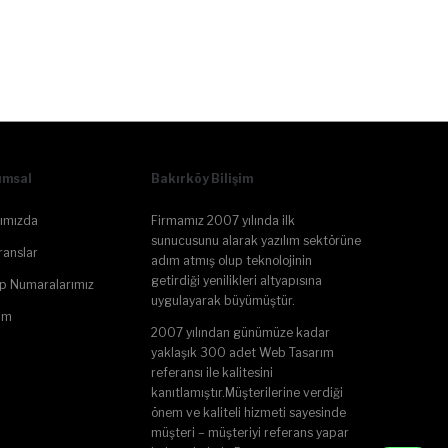
umsal
Bakırköy Bilişim
ımızda
Firmamız 2007 yılında ilk
sunucusunu alarak yazılım sektörüne
ranslar
adım atmış olup teknolojinin
getirdiği yenilikleri altyapısına
p Numaralarımız
uygulayarak büyümüştür.
şim
2007 yılından günümüze kadar
yaklaşık 300 adet Web Tasarım
referansı ile kalitesini
kanıtlamıştır.Müşterilerine verdiği
önem ve kaliteli hizmeti sayesinde
müşteri – müşteriyi referans yapar