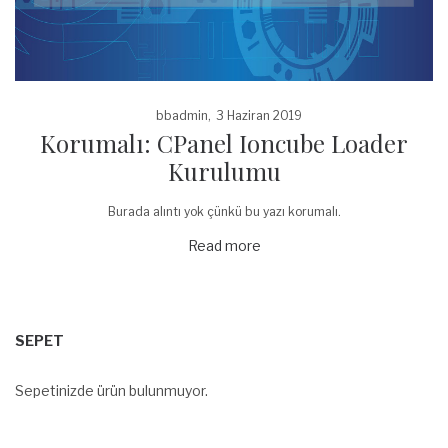
Posted
by
bbadmin
3 Haziran 2019
Korumalı: CPanel Ioncube Loader
on
Kurulumu
Burada alıntı yok çünkü bu yazı korumalı.
Read more
SEPET
Sepetinizde ürün bulunmuyor.