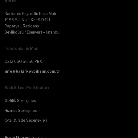
Adres
Barbaros Hayrettin Paşa Mah.
1988 Sk. No:4 Kat:9 D:121
Papatya 1 Rezidans
Beylikdüzü / Esenyurt – İstanbul
Telefonlar & Mail
0212 660 56 56 PBX
info@bakirkoybilisim.com.tr
Web Sitesi Politikaları
Gizlilik Sözleşmesi
Hizmet Sözleşmesi
İptal & İade Seçenekleri
Vergi Dairesi:
Esenyurt