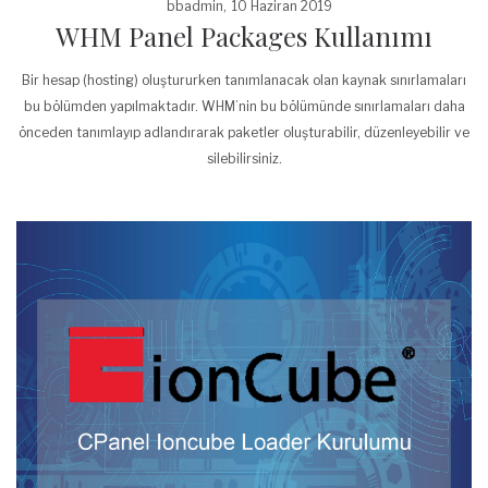
Posted
by
bbadmin
10 Haziran 2019
WHM Panel Packages Kullanımı
on
Bir hesap (hosting) oluştururken tanımlanacak olan kaynak sınırlamaları
bu bölümden yapılmaktadır. WHM’nin bu bölümünde sınırlamaları daha
önceden tanımlayıp adlandırarak paketler oluşturabilir, düzenleyebilir ve
silebilirsiniz.