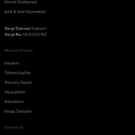
Hizmet Sözleşmesi
İptal & İade Seçenekleri
Vergi Dairesi:
Esenyurt
Vergi No:
5830007415
Müşteri Paneli
Hesabım
Ödeme Sayfası
Alışveriş Sepeti
Siparişlerim
Adreslerim
Hesap Detayları
Kurumsal