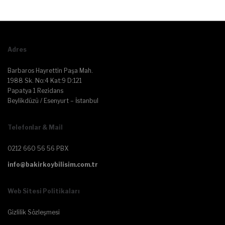
Adres
Barbaros Hayrettin Paşa Mah.
1988 Sk. No:4 Kat:9 D:121
Papatya 1 Rezidans
Beylikdüzü / Esenyurt – İstanbul
Telefonlar & Mail
0212 660 56 56 PBX
info@bakirkoybilisim.com.tr
Web Sitesi Politikaları
Gizlilik Sözleşmesi