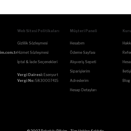
Web Sitesi Politikaları
Müşteri Paneli
Kur
Gizlilik Sözleşmesi
Hesabım
Hakk
im.com.tr
Hizmet Sözleşmesi
Ödeme Sayfası
Refe
İptal & İade Seçenekleri
Alışveriş Sepeti
Hesa
Siparişlerim
İleti
Vergi Dairesi:
Esenyurt
Adreslerim
Blog
Vergi No:
5830007415
Hesap Detayları