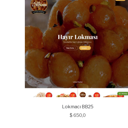
Lokmacı BB25
$
650,0