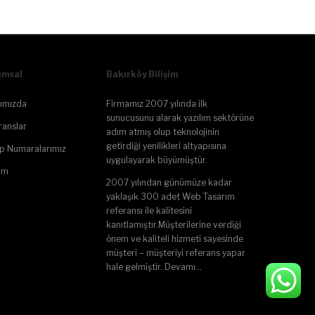
umsal
Bakırköy Bilişim
ımızda
Firmamız 2007 yılında ilk
sunucusunu alarak yazılım sektörüne
ranslar
adım atmış olup teknolojinin
getirdiği yenilikleri altyapısına
p Numaralarımız
uygulayarak büyümüştür.
şim
2007 yılından günümüze kadar
yaklaşık 300 adet Web Tasarım
referansı ile kalitesini
kanıtlamıştır.Müşterilerine verdiği
önem ve kaliteli hizmeti sayesinde
müşteri – müşteriyi referans yapar
hale gelmiştir.
Devamı…