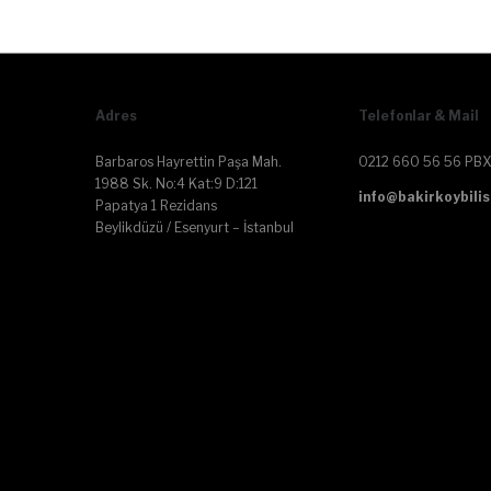
Adres
Telefonlar & Mail
Barbaros Hayrettin Paşa Mah.
0212 660 56 56 PBX
1988 Sk. No:4 Kat:9 D:121
info@bakirkoybilis
Papatya 1 Rezidans
Beylikdüzü / Esenyurt – İstanbul