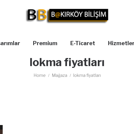
sarımlar
Premium
E-Ticaret
Hizmetle
lokma fiyatları
Home
Mağaza
lokma fiyatları
/
/