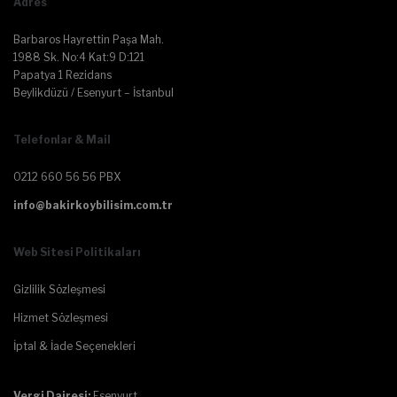
Adres
Barbaros Hayrettin Paşa Mah.
1988 Sk. No:4 Kat:9 D:121
Papatya 1 Rezidans
Beylikdüzü / Esenyurt – İstanbul
Telefonlar & Mail
0212 660 56 56 PBX
info@bakirkoybilisim.com.tr
Web Sitesi Politikaları
Gizlilik Sözleşmesi
Hizmet Sözleşmesi
İptal & İade Seçenekleri
Vergi Dairesi:
Esenyurt