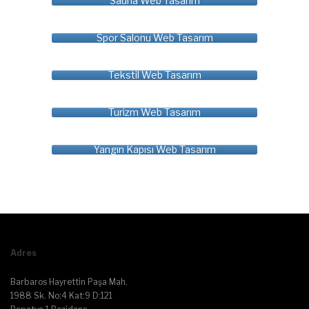
Sauna Web Tasarım
Spor Salonu Web Tasarım
Tekstil Web Tasarım
Turizm Web Tasarım
Yangın Kapısı Web Tasarım
Adres
Barbaros Hayrettin Paşa Mah.
1988 Sk. No:4 Kat:9 D:121