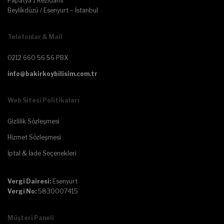
Papatya 1 Rezidans
Beylikdüzü / Esenyurt – İstanbul
Telefonlar & Mail
0212 660 56 56 PBX
info@bakirkoybilisim.com.tr
Web Sitesi Politikaları
Gizlilik Sözleşmesi
Hizmet Sözleşmesi
İptal & İade Seçenekleri
Vergi Dairesi:
Esenyurt
Vergi No:
5830007415
Müşteri Paneli