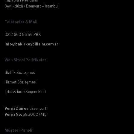
Papatya 1 Rezidans
Beylikdüzü / Esenyurt – İstanbul
Telefonlar & Mail
0212 660 56 56 PBX
info@bakirkoybilisim.com.tr
Web Sitesi Politikaları
Gizlilik Sözleşmesi
Hizmet Sözleşmesi
İptal & İade Seçenekleri
Vergi Dairesi:
Esenyurt
Vergi No:
5830007415
Müşteri Paneli