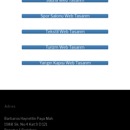
Sauna Web Tasarım
Spor Salonu Web Tasarım
Tekstil Web Tasarım
Turizm Web Tasarım
Yangın Kapısı Web Tasarım
Adres
Barbaros Hayrettin Paşa Mah.
1988 Sk. No:4 Kat:9 D:121