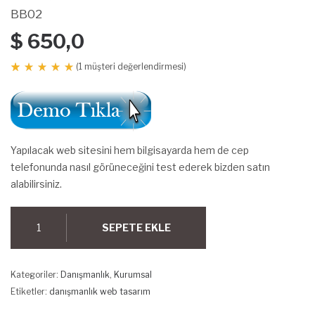
BB02
$
650,0
(
1
müşteri değerlendirmesi)
1
müşteri
puanına
dayanarak
5
üzerinden
5.00
puan
aldı
Yapılacak web sitesini hem bilgisayarda hem de cep
telefonunda nasıl görüneceğini test ederek bizden satın
alabilirsiniz.
Danışmanlık
SEPETE EKLE
BB02
adet
Kategoriler:
Danışmanlık
,
Kurumsal
Etiketler:
danışmanlık web tasarım