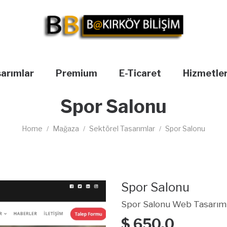
sarımlar
Premium
E-Ticaret
Hizmetle
Spor Salonu
Home
Mağaza
Sektörel Tasarımlar
Spor Salonu
/
/
/
Spor Salonu
Spor Salonu Web Tasarım
$
650,0