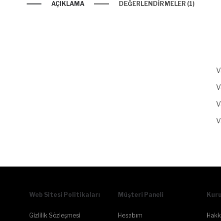
AÇIKLAMA
DEĞERLENDIRMELER (1)
V
V
V
V
Web Sitesi Politikaları
Müşteri Paneli
Kur
Gizlilik Sözleşmesi
Hesabım
Hakk