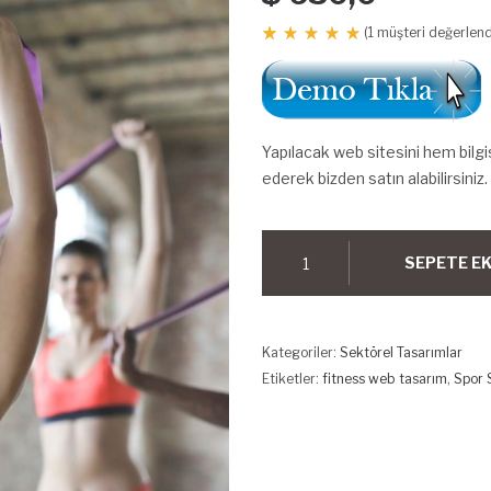
(
1
müşteri değerlend
1
müşteri
puanına
dayanarak
5
üzerinden
5.00
puan
Yapılacak web sitesini hem bilg
aldı
ederek bizden satın alabilirsiniz.
Spor
SEPETE E
Salonu
adet
Kategoriler:
Sektörel Tasarımlar
Etiketler:
fitness web tasarım
,
Spor 