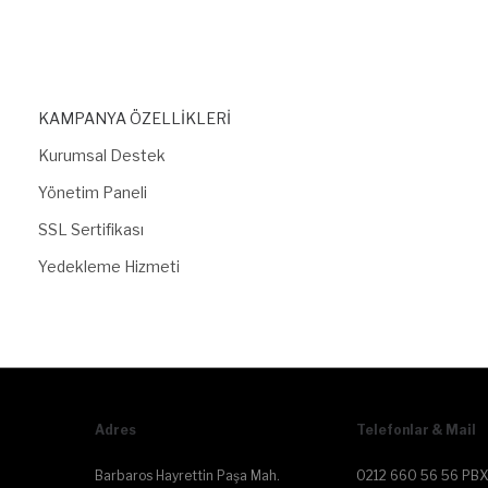
KAMPANYA ÖZELLİKLERİ
Kurumsal Destek
Yönetim Paneli
SSL Sertifikası
Yedekleme Hizmeti
Adres
Telefonlar & Mail
Barbaros Hayrettin Paşa Mah.
0212 660 56 56 PBX