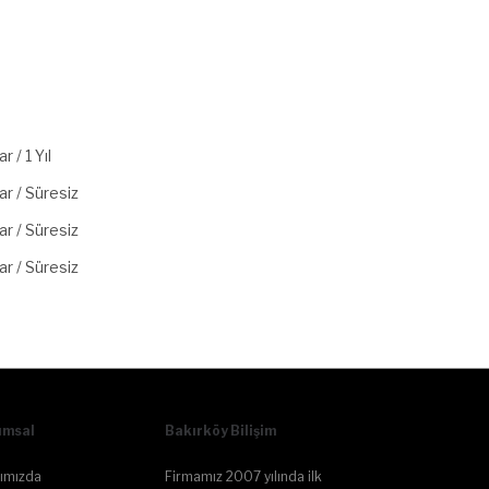
ar / 1 Yıl
ar / Süresiz
ar / Süresiz
ar / Süresiz
umsal
Bakırköy Bilişim
ımızda
Firmamız 2007 yılında ilk